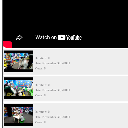
Duration: 0
Date: November 30, -0001
Views: 0
Duration: 0
Date: November 30, -0001
Views: 0
Duration: 0
Date: November 30, -0001
Views: 0