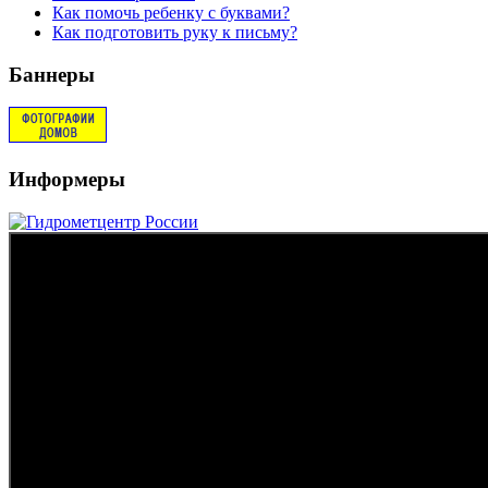
Как помочь ребенку с буквами?
Как подготовить руку к письму?
Баннеры
Информеры